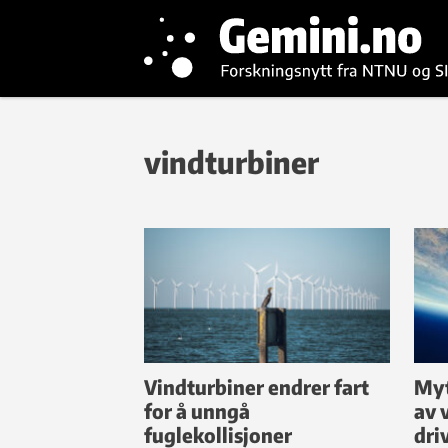
vindturbiner
Vindturbiner endrer fart
Myt
for å unngå
av 
fuglekollisjoner
dri