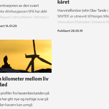
kåret
entrasjonen av den svært
Havvindforsker John Olav Tande i
te drivhusgassen SF6 har aldri
SINTEF, er utnevnt til Norges Mi
høyere i atmosfæren. Veksten i
Innovation Champion. Vinnerne b
ornybare energisektoren har fått
sert
14.01.20
presentert på det fjerde
en, men er dette en rimelig
Publisert
28.05.19
ministermøtet i Vancouver i Cana
ring?
27. mai.
 kilometer mellom liv
død
rofiler fra havørnbestanden på
 har gitt nye og nyttige svar på
dan havørn kan unngå