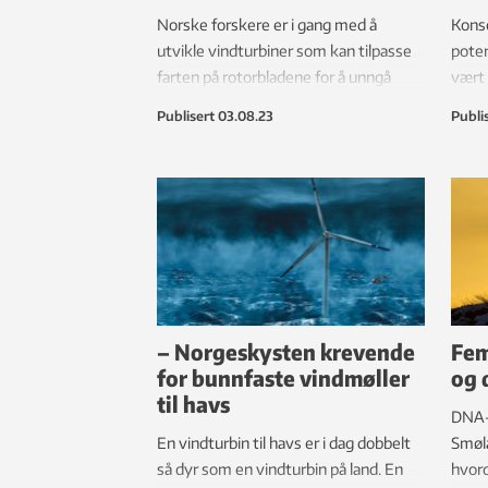
Norske forskere er i gang med å
Kons
utvikle vindturbiner som kan tilpasse
poten
farten på rotorbladene for å unngå
vært 
kollisjon med fugler.
den f
Publisert
03.08.23
Publi
skyld
vurde
– Norgeskysten krevende
Fem
for bunnfaste vindmøller
og 
til havs
DNA-p
En vindturbin til havs er i dag dobbelt
Smøla
så dyr som en vindturbin på land. En
hvor