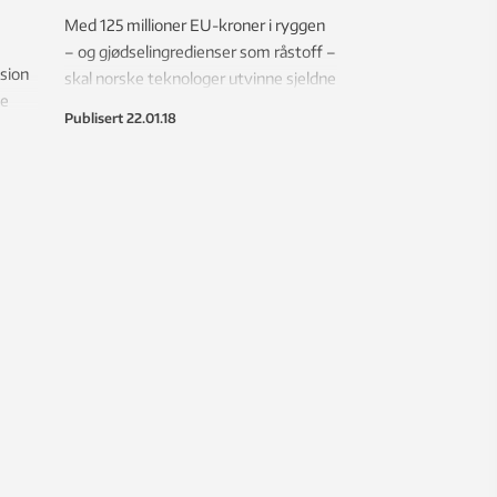
Med 125 millioner EU-kroner i ryggen
– og gjødselingredienser som råstoff –
ssion
skal norske teknologer utvinne sjeldne
le
jordarter som elbil- og
Publisert
22.01.18
vindturbinfabrikker i Europa skriker
da,
etter.