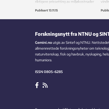
riktigere prissetting av miljøkostnader
vind
vil bidra til at fornybar energi blir
Publisert
13.11.15
Publi
konkurransedyktig.
Forskningsnytt fra NTNU og SIN
Gemini.no
utgis av Sintef og NTNU. Nettstedet
allmennrettede forskningsnyheter om teknologi,
naturvitenskap, fisk og havbruk, nyskaping, hel
humaniora.
ISSN 0805-6285