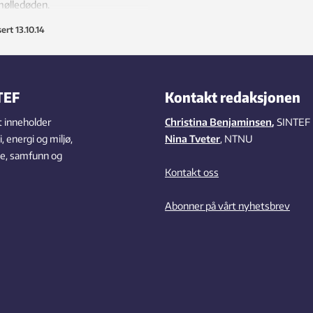
mølledøden.
sert
13.10.14
TEF
Kontakt redaksjonen
 inneholder
Christina Benjaminsen
,
SINTEF
 energi og miljø,
Nina Tveter
, NTNU
se, samfunn og
Kontakt oss
Abonner på vårt nyhetsbrev