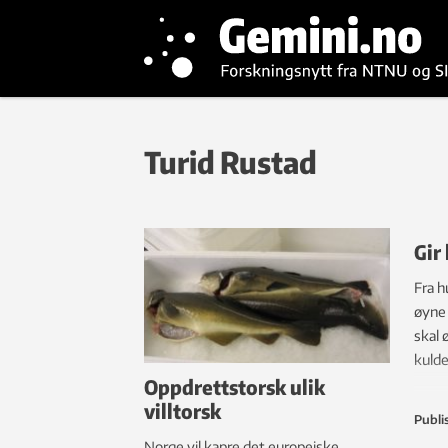
Turid Rustad
Gir
Fra h
øyne 
skal 
kulde
Oppdrettstorsk ulik
villtorsk
Publi
Norge vil kapre det europeiske