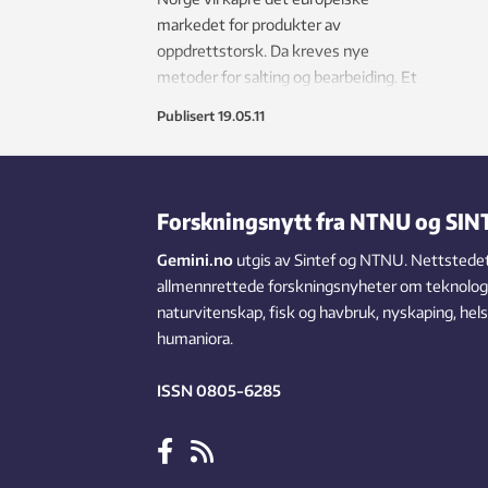
markedet for produkter av
oppdrettstorsk. Da kreves nye
metoder for salting og bearbeiding. Et
nytt hjelpemiddel er kjernemagnetisk
Publisert
19.05.11
resonans.
Forskningsnytt fra NTNU og SIN
Gemini.no
utgis av Sintef og NTNU. Nettstedet
allmennrettede forskningsnyheter om teknologi,
naturvitenskap, fisk og havbruk, nyskaping, hel
humaniora.
ISSN 0805-6285