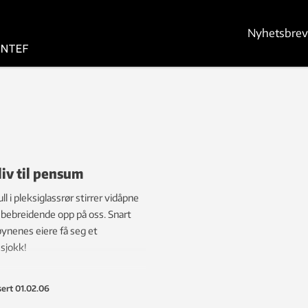
Nyhetsbrev
 liv til pensum
ull i pleksiglassrør stirrer vidåpne
bebreidende opp på oss. Snart
øynenes eiere få seg et
sjokk!
sert
01.02.06