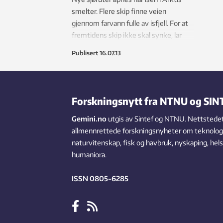
smelter. Flere skip finne veien
gjennom farvann fulle av isfjell. For at
fremtidens skip ikke skal synke, lar
forskerne isblokker på opptil 900 kilo
Publisert
16.07.13
falle ned på metall.
Forskningsnytt fra NTNU og SIN
Gemini.no
utgis av Sintef og NTNU. Nettstedet
allmennrettede forskningsnyheter om teknologi,
naturvitenskap, fisk og havbruk, nyskaping, hel
humaniora.
ISSN 0805-6285