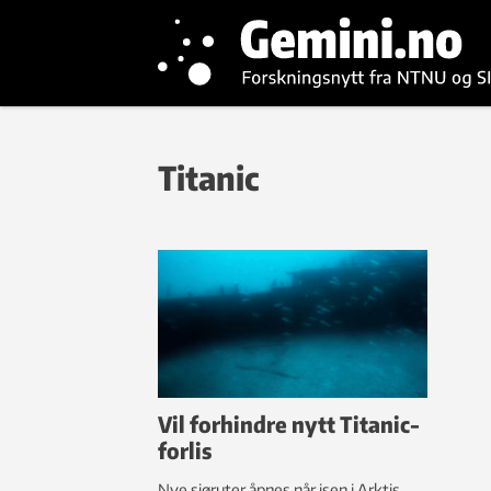
Titanic
Vil forhindre nytt Titanic-
forlis
Nye sjøruter åpnes når isen i Arktis