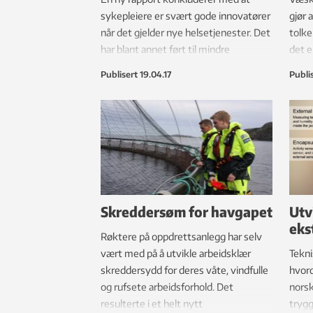
sykepleiere er svært gode innovatører
gjør 
når det gjelder nye helsetjenester. Det
tolke
har blant annet ført til mindre
det e
tvangsbruk i psykiatrien.
svuls
Publisert
19.04.17
Publi
Skreddersøm for havgapet
Utv
eks
Røktere på oppdrettsanlegg har selv
vært med på å utvikle arbeidsklær
Tekni
skreddersydd for deres våte, vindfulle
hvord
og rufsete arbeidsforhold. Det
norsk
resulterte i et helt nytt
trygg