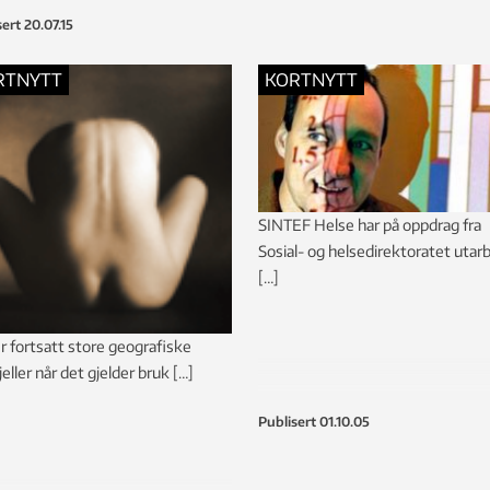
ld.
sert
20.07.15
RTNYTT
KORTNYTT
SINTEF Helse har på oppdrag fra
Sosial- og helsedirektoratet utar
[…]
r fortsatt store geografiske
jeller når det gjelder bruk […]
Publisert
01.10.05