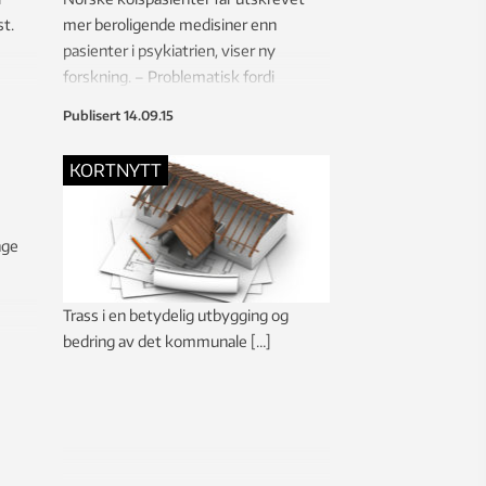
t.
mer beroligende medisiner enn
pasienter i psykiatrien, viser ny
forskning. – Problematisk fordi
preparatene hemmer lungefunksjonen
Publisert
14.09.15
og er vanedannende, mener forskerne
bak studien.
KORTNYTT
nge
Trass i en betydelig utbygging og
bedring av det kommunale […]