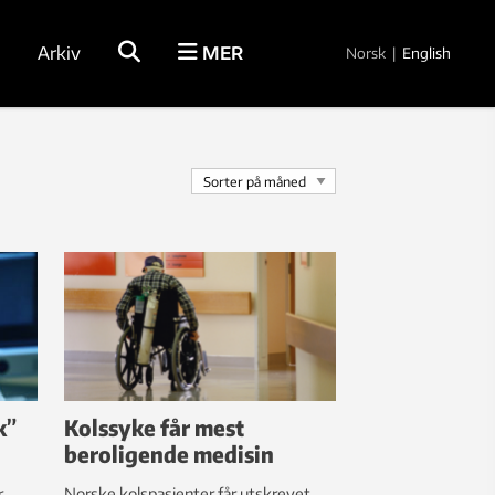
Arkiv
MER
Norsk
|
English
k”
Kolssyke får mest
beroligende medisin
r
Norske kolspasienter får utskrevet