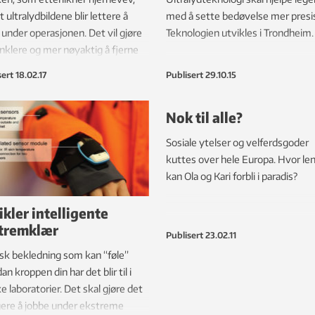
at ultralydbildene blir lettere å
med å sette bedøvelse mer presis
 under operasjonen. Det vil gjøre
Teknologien utvikles i Trondheim.
nklere og mer nøyaktig å fjerne
ter i hjernen.
sert
18.02.17
Publisert
29.10.15
Nok til alle?
Sosiale ytelser og velferdsgoder
kuttes over hele Europa. Hvor le
kan Ola og Kari forbli i paradis?
ikler intelligente
tremklær
Publisert
23.02.11
sk bekledning som kan “føle”
an kroppen din har det blir til i
e laboratorier. Det skal gjøre det
ere å jobbe under ekstreme