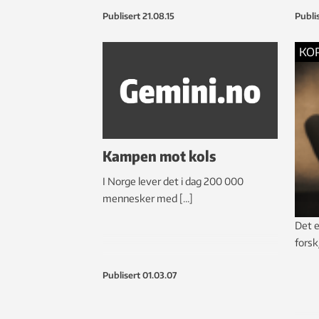
bekledningskonsept.
forho
Publisert
21.08.15
Publi
KO
Kampen mot kols
I Norge lever det i dag 200 000
mennesker med […]
Det e
forsk
Publisert
01.03.07