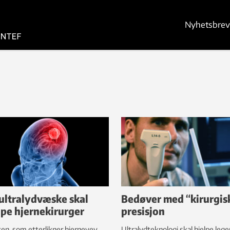
Nyhetsbrev
ultralydvæske skal
Bedøver med “kirurgis
lpe hjernekirurger
presisjon
n, som etterlikner hjernevev,
Ultralydteknologi skal hjelpe lege