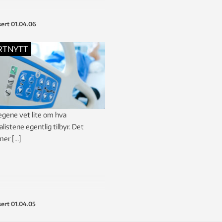
sert
01.04.06
RTNYTT
egene vet lite om hva
alistene egentlig tilbyr. Det
er […]
sert
01.04.05