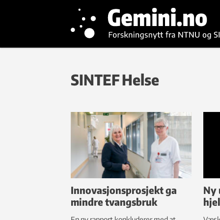
SINTEF Helse
Innovasjonsprosjekt ga
Ny 
mindre tvangsbruk
hje
En ny rapport konkluderer med at
Væske