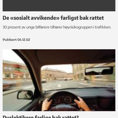
De «sosialt avvikende» farligst bak rattet
30 prosent av unge bilførere tilhører høyrisikogruppen i trafikken.
Publisert
04.12.02
Dyslektikere farlige bak rattet?