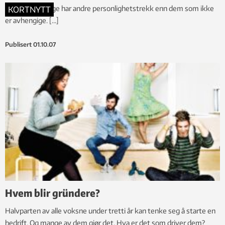
Heroinavhengige har andre personlighetstrekk enn dem som ikke
KORTNYTT
er avhengige. […]
Publisert
01.10.07
Hvem blir gründere?
Halvparten av alle voksne under tretti år kan tenke seg å starte en
bedrift. Og mange av dem gjør det. Hva er det som driver dem?