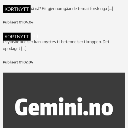
Kva forskar du på nå? Eit gjennomgåande tema i forskinga […]
KORTNYTT
Publisert
01.04.04
KORTNYTT
Psykiske lidelser kan knyttes til betennelser i kroppen. Det
oppdaget […]
Publisert
01.02.04