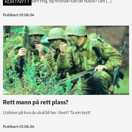
Hvordan lærer barn ting, og hvordan kan de huske? Det […]
KORTNYTT
Publisert
01.06.04
Rett mann på rett plass?
Usikker på kva du skal bli her i livet? Ta ein test!
Publisert
01.06.04