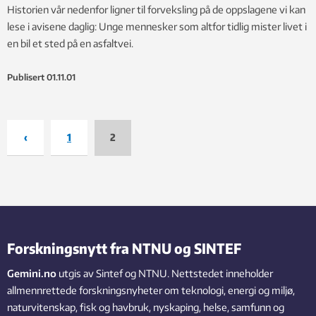
Historien vår nedenfor ligner til forveksling på de oppslagene vi kan
lese i avisene daglig: Unge mennesker som altfor tidlig mister livet i
en bil et sted på en asfaltvei.
Publisert
01.11.01
‹
1
2
Forskningsnytt fra NTNU og SINTEF
Gemini.no
utgis av Sintef og NTNU. Nettstedet inneholder
allmennrettede forskningsnyheter om teknologi, energi og miljø,
naturvitenskap, fisk og havbruk, nyskaping, helse, samfunn og