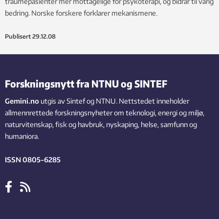
traumepasienter mer mottagelige for psykoterapi, og bidrar til varig
bedring. Norske forskere forklarer mekanismene.
Publisert
29.12.08
Forskningsnytt fra NTNU og SINTEF
Gemini.no
utgis av Sintef og NTNU. Nettstedet inneholder
allmennrettede forskningsnyheter om teknologi, energi og miljø,
naturvitenskap, fisk og havbruk, nyskaping, helse, samfunn og
humaniora.
ISSN 0805-6285