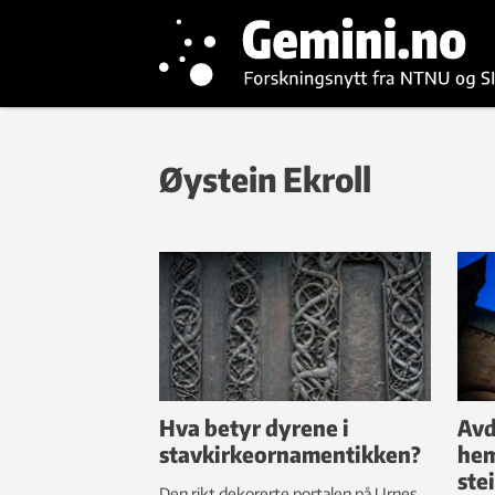
Øystein Ekroll
Hva betyr dyrene i
Avd
stavkirkeornamentikken?
hem
ste
Den rikt dekorerte portalen på Urnes