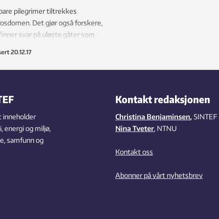
bare pilegrimer tiltrekkes
osdomen. Det gjør også forskere,
inner svar på uløste gåter som
r i de gamle steinene og i
sert
20.12.17
ekturen.
TEF
Kontakt redaksjonen
 inneholder
Christina Benjaminsen
,
SINTEF
 energi og miljø,
Nina Tveter
, NTNU
se, samfunn og
Kontakt oss
Abonner på vårt nyhetsbrev