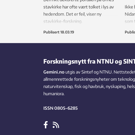
stavkirke har ofte vært tolket i lys av
Ikke 
hedendom. Det er feil, viser ny
Nidar
stavkirke-forskning.
som f
ligge
Publisert
18.03.19
Publi
arkit
Forskningsnytt fra NTNU og SIN
Gemini.no
utgis av Sintef og NTNU. Nettstedet
allmennrettede forskningsnyheter om teknologi,
naturvitenskap, fisk og havbruk, nyskaping, hel
humaniora.
ISSN 0805-6285