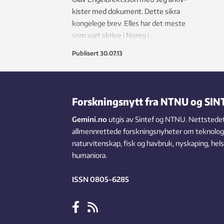
kister med dokument. Dette sikra
kongelege brev. Elles har det meste
som vart skrive i Noreg i
mellomalderen forsvunne.
Publisert
30.07.13
Forskningsnytt fra NTNU og SIN
Gemini.no
utgis av Sintef og NTNU. Nettstedet
allmennrettede forskningsnyheter om teknologi,
naturvitenskap, fisk og havbruk, nyskaping, hel
humaniora.
ISSN 0805-6285