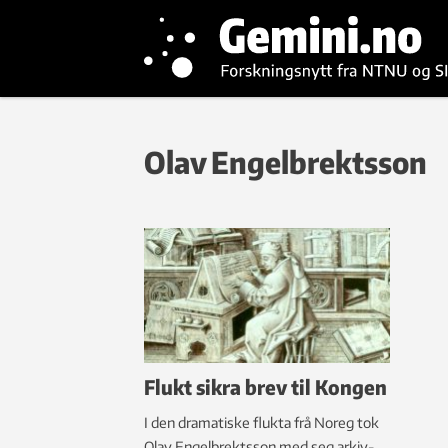
Olav Engelbrektsson
Flukt sikra brev til Kongen
I den dramatiske flukta frå Noreg tok
Olav Engelbrektsson med seg arkiv-