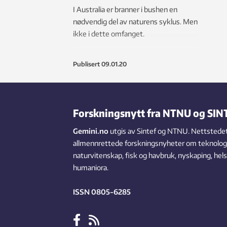
I Australia er branner i bushen en
nødvendig del av naturens syklus. Men
ikke i dette omfanget.
Publisert
09.01.20
Forskningsnytt fra NTNU og SIN
Gemini.no
utgis av Sintef og NTNU. Nettstedet
allmennrettede forskningsnyheter om teknologi,
naturvitenskap, fisk og havbruk, nyskaping, hel
humaniora.
ISSN 0805-6285