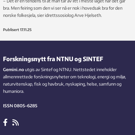
– Det er en tendens til at man tar av litt i meste laget når det går
bra. Men feiring som den vi ser nå er nok i hovedsak bra for den
norske folkesjela, sier idrettssosiolog Arve Hjelseth.
Publisert
17.11.25
Forskningsnytt fra NTNU og SINTEF
Gemini.no
utgis av Sintef og NTNU. Nettstedet inneholder
allmennrettede forskningsnyheter om teknologi, energi og miljø,
naturvitenskap, fisk og havbruk, nyskaping, helse, samfunn og
humaniora.
ISSN 0805-6285