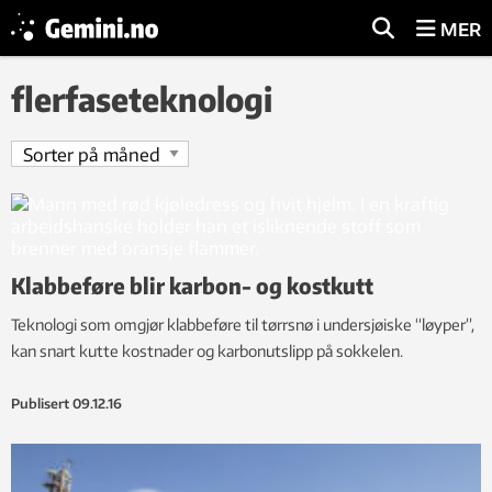
MER
flerfaseteknologi
Klabbeføre blir karbon- og kostkutt
Teknologi som omgjør klabbeføre til tørrsnø i undersjøiske “løyper”,
kan snart kutte kostnader og karbonutslipp på sokkelen.
Publisert
09.12.16