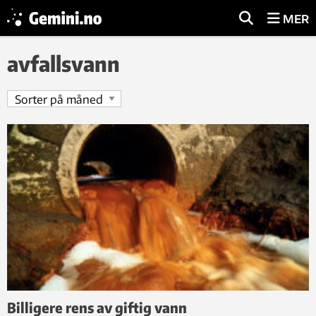
MER
avfallsvann
Billigere rens av giftig vann