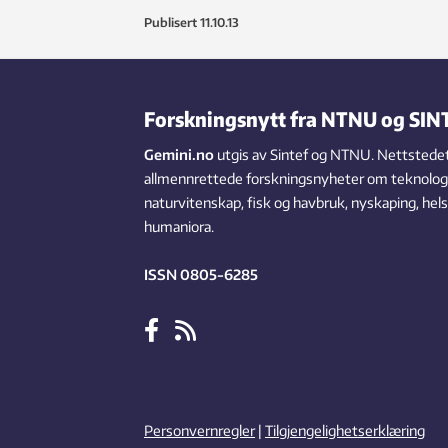
Publisert
11.10.13
Forskningsnytt fra NTNU og SIN
Gemini.no
utgis av Sintef og NTNU. Nettstedet
allmennrettede forskningsnyheter om teknologi,
naturvitenskap, fisk og havbruk, nyskaping, hel
humaniora.
ISSN 0805-6285
Personvernregler
|
Tilgjengelighetserklæring