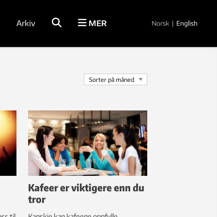
Arkiv
MER
Norsk
|
English
Kafeer er viktigere enn du
tror
ss til
Kanskje kan kafeene oppfylle