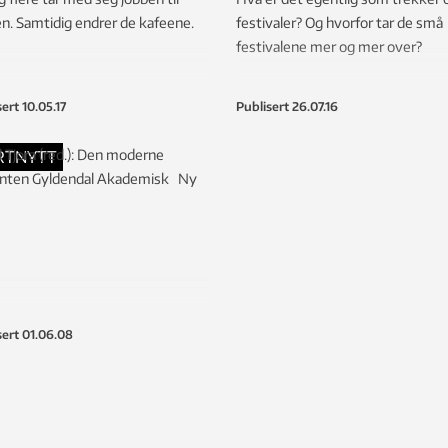
n. Samtidig endrer de kafeene.
festivaler? Og hvorfor tar de små
festivalene mer og mer over?
sert
10.05.17
Publisert
26.07.16
 Tjora (red.): Den moderne
RTNYTT
enten Gyldendal Akademisk Ny
sert
01.06.08