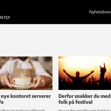
Nyhetsbrev
 nye kontoret serverer
Derfor snakker du med
fe
folk på festival
g flere tar med seg jobben til
Hva er det egentlig som trekker o