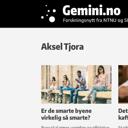
Aksel Tjora
Er de smarte byene
Det
virkelig så smarte?
kaf
Byer skal gjøres vennlige og effektive.
Stadi