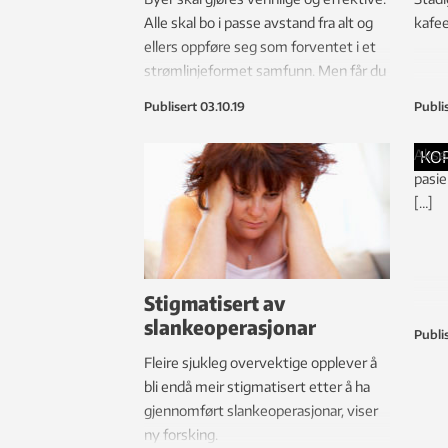
Alle skal bo i passe avstand fra alt og
kafee
ellers oppføre seg som forventet i et
strømlinjeformet samfunn. Men får du
lyst til å bo der?
Publisert
03.10.19
Publi
Aksel
KO
pasi
[…]
Stigmatisert av
slankeoperasjonar
Publi
Fleire sjukleg overvektige opplever å
bli endå meir stigmatisert etter å ha
gjennomført slankeoperasjonar, viser
ny forsking.