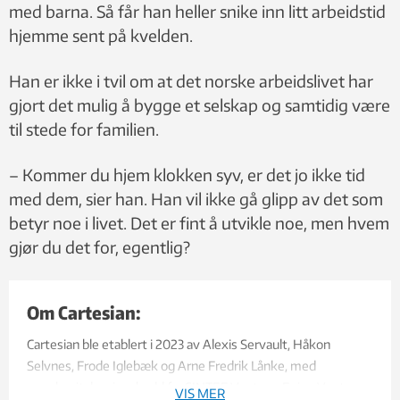
med barna. Så får han heller snike inn litt arbeidstid
hjemme sent på kvelden.
Han er ikke i tvil om at det norske arbeidslivet har
gjort det mulig å bygge et selskap og samtidig være
til stede for familien.
– Kommer du hjem klokken syv, er det jo ikke tid
med dem, sier han. Han vil ikke gå glipp av det som
betyr noe i livet. Det er fint å utvikle noe, men hvem
gjør du det for, egentlig?
Om Cartesian:
Cartesian ble etablert i 2023 av Alexis Servault, Håkon
Selvnes, Frode Iglebæk og Arne Fredrik Lånke, med
egenkapital og innskudd fra SINTEF Venture, Eviny Venture
VIS MER