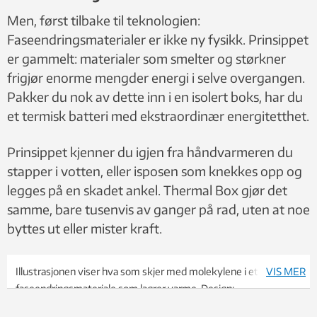
Men, først tilbake til teknologien:
Faseendringsmaterialer er ikke ny fysikk. Prinsippet
er gammelt: materialer som smelter og størkner
frigjør enorme mengder energi i selve overgangen.
Pakker du nok av dette inn i en isolert boks, har du
et termisk batteri med ekstraordinær energitetthet.
Prinsippet kjenner du igjen fra håndvarmeren du
stapper i votten, eller isposen som knekkes opp og
legges på en skadet ankel. Thermal Box gjør det
samme, bare tusenvis av ganger på rad, uten at noe
byttes ut eller mister kraft.
Illustrasjonen viser hva som skjer med molekylene i et
VIS MER
faseendringsmateriale som lagrer varme. Design:
Doghouse/Knut Gangåssæter