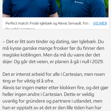
Perfect match: Frode Iglebæk og Alexis Servault. Foto: Karoline
VIS MER
Ravndal Lorentzen
– Det er litt som tinder og dating, sier Iglebæk. Du
må kysse ganske mange frosker før du finner den
magiske koblingen. Men da må du være der det
skjer. Og går det veien, er planen å gå i null i 2029.
Det er intenst arbeid for alle i Cartesian, men noen
ting er for viktig til å ofre.
Alexis tar ingen møter etter klokken fire, og det gjør
heller ingen andre i Cartesian. Dette er veldig
uvanlig for gründere og partnere i utlandet, men
han er opptatt av at det er den lille tiden han har