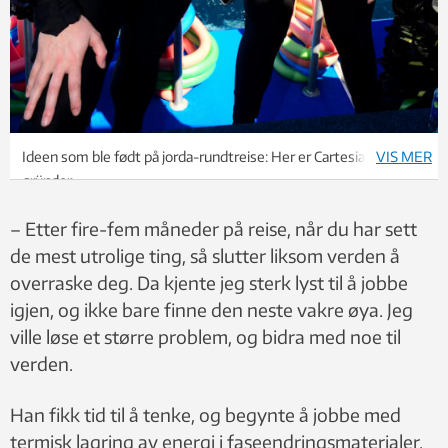
Ideen som ble født på jorda-rundtreise: Her er Cartesian-
VIS MER
gründer
Alexis Sevault og kona Maria Justo Alonso på dykketur nær
– Etter fire-fem måneder på reise, når du har sett
Cairns,
Australia, i 2016. Foto: Privat
de mest utrolige ting, så slutter liksom verden å
overraske deg. Da kjente jeg sterk lyst til å jobbe
igjen, og ikke bare finne den neste vakre øya. Jeg
ville løse et større problem, og bidra med noe til
verden.
Han fikk tid til å tenke, og begynte å jobbe med
termisk lagring av energi i faseendringsmaterialer,