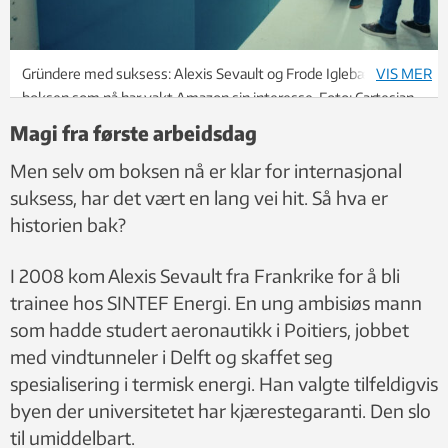
Gründere med suksess: Alexis Sevault og Frode Iglebæk foran
VIS MER
boksen som nå har vakt Amazon sin interesse. Foto: Cartesian
Magi fra første arbeidsdag
Men selv om boksen nå er klar for internasjonal
suksess, har det vært en lang vei hit. Så hva er
historien bak?
I 2008 kom Alexis Sevault fra Frankrike for å bli
trainee hos SINTEF Energi. En ung ambisiøs mann
som hadde studert aeronautikk i Poitiers, jobbet
med vindtunneler i Delft og skaffet seg
spesialisering i termisk energi. Han valgte tilfeldigvis
byen der universitetet har kjærestegaranti. Den slo
til umiddelbart.