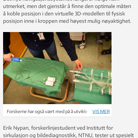
utmerket, men det gjenstår å finne den optimale måten
å koble posisjon i den virtuelle 3D-modellen til fysisk
posisjon inne i kroppen med høyest mulig nøyaktighet.
Forskerne har også vært med på å utvikle et
VIS MER
styrbart kateter som gjør det enklere og mindre
tidkrevende å manøvrere i kompleks anatomi. Foto:
Erik Nypan, forskerlinjestudent ved Institutt for
Håvard Egge
sirkulasjon og bildediagnostikk, NTNU, tester ut spesielt