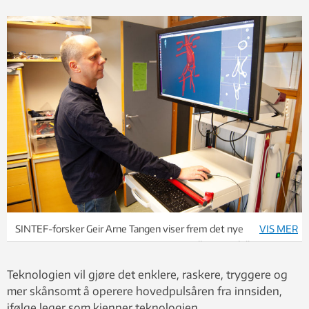
SINTEF-forsker Geir Arne Tangen viser frem det nye
VIS MER
navigasjonssystemet, som viser en virtuell 3D-modell av
pasientens aorta basert på bildedata fra CT-røntgen. Foto:
Teknologien vil gjøre det enklere, raskere, tryggere og
Håvard Egge
mer skånsomt å operere hovedpulsåren fra innsiden,
ifølge leger som kjenner teknologien.