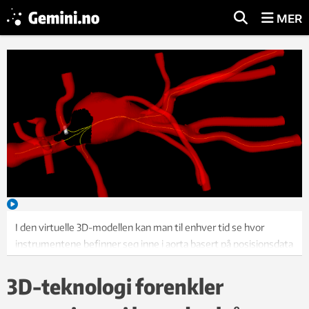
MER
I den virtuelle 3D-modellen kan man til enhver tid se hvor
instrumentene befinner seg inne i aorta basert på posisjonsdata
fra sensorer integrert i instrumentene. Foto: Håvard Egge
3D-teknologi forenkler