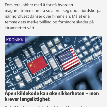
Forskere jobber med å forstå hvordan
magnetstrømmene fra sola brer seg under jordskorpa
når nordlyset danser over himmelen. Målet er å
temme dets mørke tvilling og forhindre skader på
strømnettet vårt.
KRONIKK
Åpen kildekode kan øke sikkerheten – men
krever langsiktighet