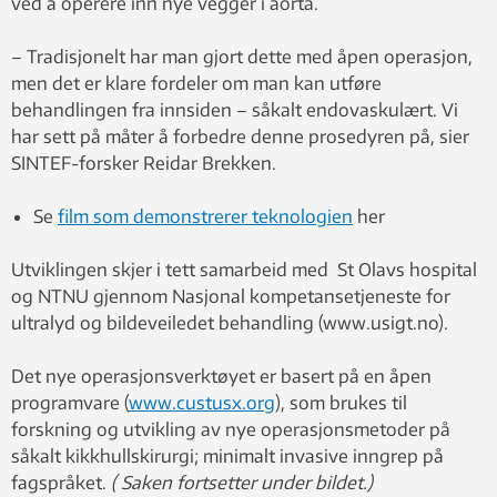
ved å operere inn nye vegger i aorta.
– Tradisjonelt har man gjort dette med åpen operasjon,
men det er klare fordeler om man kan utføre
behandlingen fra innsiden – såkalt endovaskulært. Vi
har sett på måter å forbedre denne prosedyren på, sier
SINTEF-forsker Reidar Brekken.
Se
film som demonstrerer teknologien
her
Utviklingen skjer i tett samarbeid med St Olavs hospital
og NTNU gjennom Nasjonal kompetansetjeneste for
ultralyd og bildeveiledet behandling (www.usigt.no).
Det nye operasjonsverktøyet er basert på en åpen
programvare (
www.custusx.org
), som brukes til
forskning og utvikling av nye operasjonsmetoder på
såkalt kikkhullskirurgi; minimalt invasive inngrep på
fagspråket.
( Saken fortsetter under bildet.)