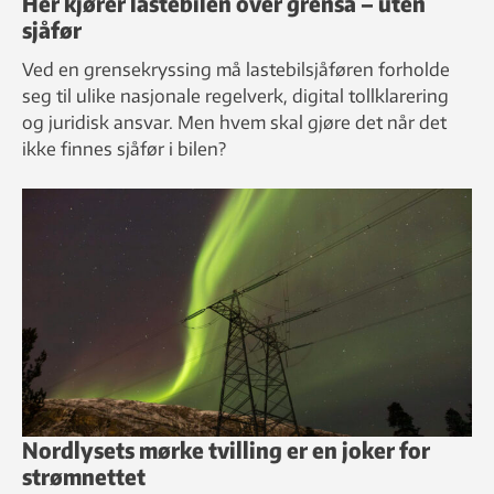
Her kjører lastebilen over grensa – uten
sjåfør
Ved en grensekryssing må lastebilsjåføren forholde
seg til ulike nasjonale regelverk, digital tollklarering
og juridisk ansvar. Men hvem skal gjøre det når det
ikke finnes sjåfør i bilen?
Nordlysets mørke tvilling er en joker for
strømnettet