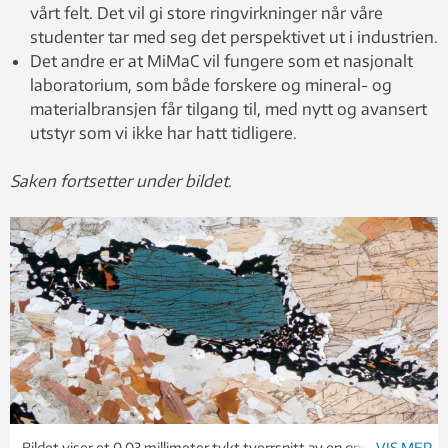
vårt felt. Det vil gi store ringvirkninger når våre
studenter tar med seg det perspektivet ut i industrien.
Det andre er at MiMaC vil fungere som et nasjonalt
laboratorium, som både forskere og mineral- og
materialbransjen får tilgang til, med nytt og avansert
utstyr som vi ikke har hatt tidligere.
Saken fortsetter under bildet.
Bildet viser et 0,03 millimeter tykt tverrsnitt av en gneis fra
VIS MER