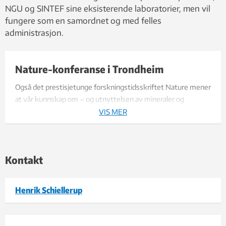
NGU og SINTEF sine eksisterende laboratorier, men vil
fungere som en samordnet og med felles
administrasjon.
Nature-konferanse i Trondheim
Også det prestisjetunge forskningstidsskriftet Nature mener
at vår kunnskap om – og utnyttelsen av mineraler og
materialer har stor betydning for fremtiden.
VIS MER
I samarbeid med NTNU, SINTEF og NGU arrangerer Nature
derfor konferansen "Minerals and Materials for a Sustainable
Kontakt
Future" i Trondheim 11.-13. september 2018. Her vil også det
nye forskningssenteret MiMaC være representert.
Henrik Schiellerup
Les mer om Nature-konferansen her