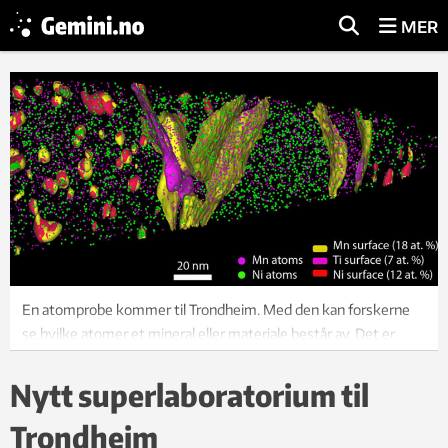
MER
En atomprobe kommer til Trondheim. Med den kan forskerne
se hvilke atomer et mineral eller materiale består av. Det er
sentralt når fremtidens batterier, solceller, vindturbiner skal
produseres. Illfoto utlånt fra Max-Planck-Institut fuer
Nytt superlaboratorium til
Eisenforschung GmbH
Trondheim