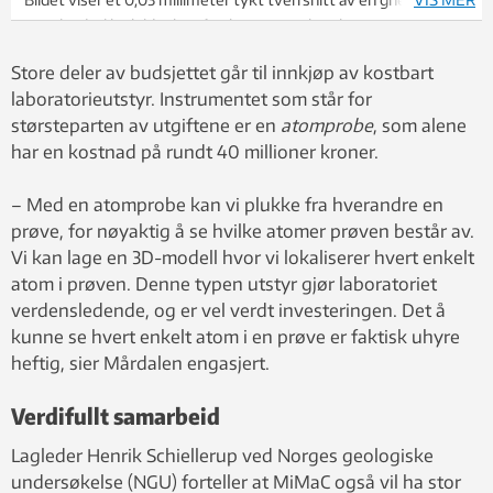
Rogaland. Slike bilder kan forskere se i mikroskop.
Store deler av budsjettet går til innkjøp av kostbart
laboratorieutstyr. Instrumentet som står for
størsteparten av utgiftene er en
atomprobe
, som alene
har en kostnad på rundt 40 millioner kroner.
– Med en atomprobe kan vi plukke fra hverandre en
prøve, for nøyaktig å se hvilke atomer prøven består av.
Vi kan lage en 3D-modell hvor vi lokaliserer hvert enkelt
atom i prøven. Denne typen utstyr gjør laboratoriet
verdensledende, og er vel verdt investeringen. Det å
kunne se hvert enkelt atom i en prøve er faktisk uhyre
heftig, sier Mårdalen engasjert.
Verdifullt samarbeid
Lagleder Henrik Schiellerup ved Norges geologiske
undersøkelse (NGU) forteller at MiMaC også vil ha stor