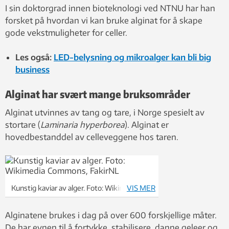
I sin doktorgrad innen bioteknologi ved NTNU har han
forsket på hvordan vi kan bruke alginat for å skape
gode vekstmuligheter for celler.
Les også:
LED-belysning og mikroalger kan bli big
business
Alginat har svært mange bruksområder
Alginat utvinnes av tang og tare, i Norge spesielt av
stortare (
Laminaria hyperborea
). Alginat er
hovedbestanddel av celleveggene hos taren.
Kunstig kaviar av alger. Foto: Wikimedia
VIS MER
Commons, FakirNL
Alginatene brukes i dag på over 600 forskjellige måter.
De har evnen til å fortykke, stabilisere, danne geleer og