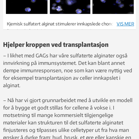
Kjemisk sulfatert alginat stimulerer innkapslede chondrocytter
VIS MER
(bruskceller) til å dele seg og danne ny brusk, i motsetning til
umodifisert alginat. Illustrasjon: Ece Öztürk, ETH Zürich
Hjelper kroppen ved transplantasjon
– I likhet med GAGs har våre sulfaterte alginater også
innvirkning på immunsystemet. Det kan blant annet
dempe immunresponsen, noe som kan være nyttig ved
for eksempel transplantasjon av celler innkapslet i
alginat.
– Nå har vi gjort grunnarbeidet med å utvikle en modell
for å bygge et godt stillas for cellene å vokse i. I
motsetning til mange kommersielt tilgjengelige
materialer kan strukturen til det sulfaterte alginatet
finjusteres og tilpasses ulike celletyper ut fra hva man
ønsker å dyrke fram; hud, brusk, et øre eller kanskje en