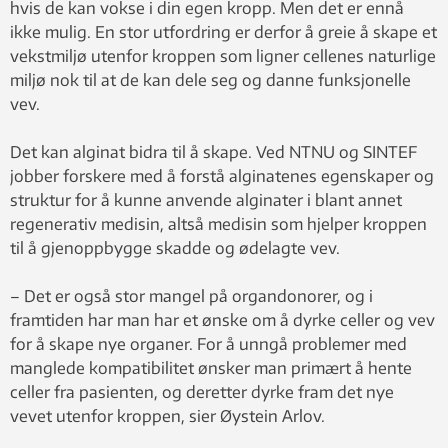
hvis de kan vokse i din egen kropp. Men det er ennå
ikke mulig. En stor utfordring er derfor å greie å skape et
vekstmiljø utenfor kroppen som ligner cellenes naturlige
miljø nok til at de kan dele seg og danne funksjonelle
vev.
Det kan alginat bidra til å skape. Ved NTNU og SINTEF
jobber forskere med å forstå alginatenes egenskaper og
struktur for å kunne anvende alginater i blant annet
regenerativ medisin, altså medisin som hjelper kroppen
til å gjenoppbygge skadde og ødelagte vev.
– Det er også stor mangel på organdonorer, og i
framtiden har man har et ønske om å dyrke celler og vev
for å skape nye organer. For å unngå problemer med
manglede kompatibilitet ønsker man primært å hente
celler fra pasienten, og deretter dyrke fram det nye
vevet utenfor kroppen, sier Øystein Arlov.