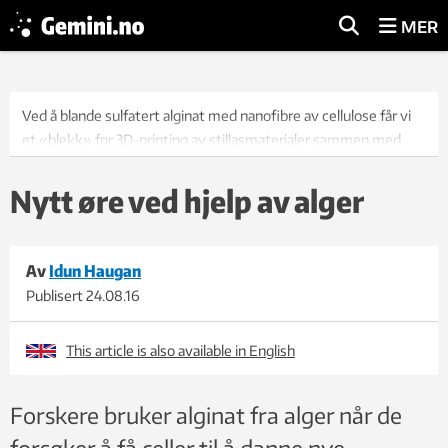
MER
Ved å blande sulfatert alginat med nanofibre av cellulose får vi
et «blekk» for 3D-printing av stillasmaterialer sammen med
celler. Foto: Michael Müller (ETH Zürich)
Nytt øre ved hjelp av alger
Av
Idun Haugan
Publisert
24.08.16
This article is also available in English
Forskere bruker alginat fra alger når de