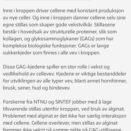
and scaffolding structures to be able to
grow cells and living tissue outside the
Inne i kroppen driver cellene med konstant produksjon
body,” says Øystein Arlov at SINTEF
av nye celler. Og inne i kroppen danner cellene selv sine
Biotechnology. Photo: Per Henning / NTNU
egne stillas som skaper gode vekstvilkår. Stillasene
består i hovedsak av strukturelle proteiner, slik som
kollagen, og glykosaminoglykaner (GAGs) som har
komplekse biologiske funksjoner. GAGs er lange
sukkerkjeder som finnes i alle vev i kroppen.
Disse GAG-kjedene spiller en stor rolle i vekst og
vedlikehold av cellevev. Kjedene er viktige bestanddeler
for utviklingen av alle typer vev, blant annet hornhinner,
brusk, sener, hud og bindevev.
Forskerne fra NTNU og SINTEF jobber med å lage
tilsvarende stillas utenfor kroppen, ved bruk av alginat.
Problemet med alginat er det ikke har særlig interaksjon
med cellene. Cellene overlever, men stillas av alginat
fremmer ikke vekst på samme måte på GAG-stillasene