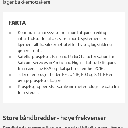
lager bakkemottakere.
FAKTA
Kommunikasjonssystemer i nord utgjør en viktig
infrastruktur for all aktivitet i nord. Systemene er
kjernen i alt fra sikkerhet til effektivitet, logistikk og
generell drift.
Satellittprosjektet Ka-band Radio Characterisation for
Satcom Services in Arctic and High Latitude Regions
finansieres av ESA og skal gå til desember 2016.
Telenor er prosjektleder. FFI, UNIK, FLO og SINTEF er
øvrige prosjektdeltagere.
Prosjektgruppen skal samle inn meteorologiske data fra
fem steder.
Store båndbredder- høye frekvenser
Bredbåndskommunikasjon i nord vil bli viktigere i årene