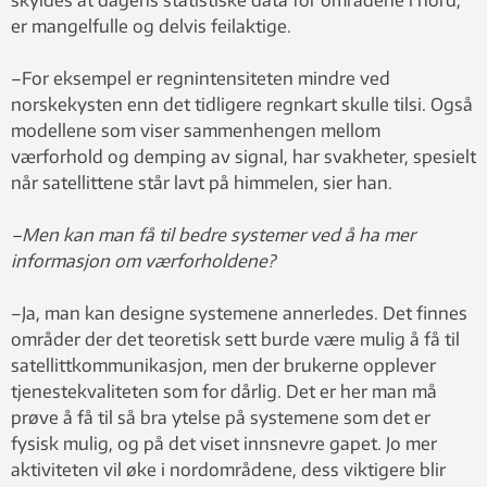
skyldes at dagens statistiske data for områdene i nord,
er mangelfulle og delvis feilaktige.
–For eksempel er regnintensiteten mindre ved
norskekysten enn det tidligere regnkart skulle tilsi. Også
modellene som viser sammenhengen mellom
værforhold og demping av signal, har svakheter, spesielt
når satellittene står lavt på himmelen, sier han.
–Men kan man få til bedre systemer ved å ha mer
informasjon om værforholdene?
–Ja, man kan designe systemene annerledes. Det finnes
områder der det teoretisk sett burde være mulig å få til
satellittkommunikasjon, men der brukerne opplever
tjenestekvaliteten som for dårlig. Det er her man må
prøve å få til så bra ytelse på systemene som det er
fysisk mulig, og på det viset innsnevre gapet. Jo mer
aktiviteten vil øke i nordområdene, dess viktigere blir