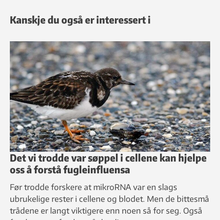
Kanskje du også er interessert i
Det vi trodde var søppel i cellene kan hjelpe
oss å forstå fugleinfluensa
Før trodde forskere at mikroRNA var en slags
ubrukelige rester i cellene og blodet. Men de bittesmå
trådene er langt viktigere enn noen så for seg. Også