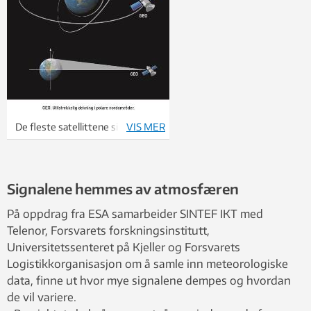
De fleste satellittene sirkler
VIS MER
rundt ekvatorlinja. Signalene vil
bli utilgjengelige jo lenger nord
man kommer, fordi vinkelen
Signalene hemmes av atmosfæren
mellom mottakersystem og
satellitt blir for liten. Ill: Knut
På oppdrag fra ESA samarbeider SINTEF IKT med
Gangåssæter
Telenor, Forsvarets forskningsinstitutt,
Universitetssenteret på Kjeller og Forsvarets
Logistikkorganisasjon om å samle inn meteorologiske
data, finne ut hvor mye signalene dempes og hvordan
de vil variere.