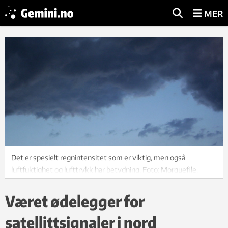
MER
Det er spesielt regnintensitet som er viktig, men også
luftfuktighet og lufttrykk har betydning. Foto: Morguefile.
Været ødelegger for
satellittsignaler i nord