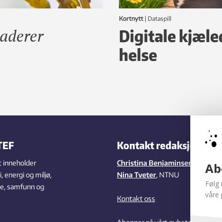
Kortnytt
|
dataspill
vaderer
Digitale kjæle
helse
TEF
Kontakt redaksjonen
 inneholder
Christina Benjaminsen
,
SINTEF
Ab
 energi og miljø,
Nina Tveter
, NTNU
Følg 
se, samfunn og
våre 
Kontakt oss