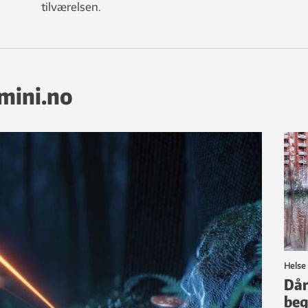
tilværelsen.
emini.no
Helse
Dår
beg