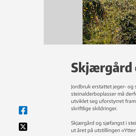
Skjærgård o
Jordbruk erstattet jeger- og
steinalderboplasser må derf
utviklet seg uforstyrret fram
skriftlige skildringer.
Skjærgård og sjøfangst i ste
ut året på utstillingen «Ytt