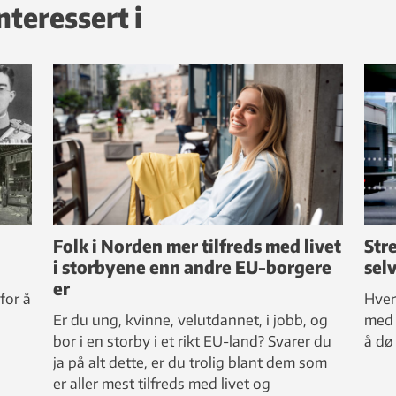
nteressert i
Folk i Norden mer tilfreds med livet
Stre
i storbyene enn andre EU-borgere
sel
er
for å
Hver
Er du ung, kvinne, velutdannet, i jobb, og
med 
bor i en storby i et rikt EU-land? Svarer du
å dø
ja på alt dette, er du trolig blant dem som
er aller mest tilfreds med livet og