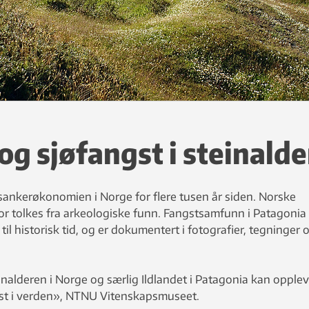
g sjøfangst i steinalde
 sankerøkonomien i Norge for flere tusen år siden. Norske
or tolkes fra arkeologiske funn. Fangstsamfunn i Patagonia
 til historisk tid, og er dokumentert i fotografier, tegninger 
inalderen i Norge og særlig Ildlandet i Patagonia kan opple
erst i verden», NTNU Vitenskapsmuseet.