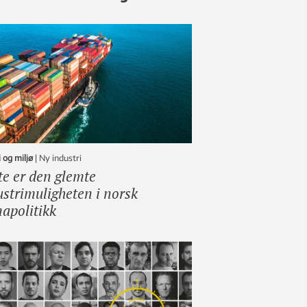
 og miljø
|
ny industri
te er den glemte
ustrimuligheten i norsk
mapolitikk