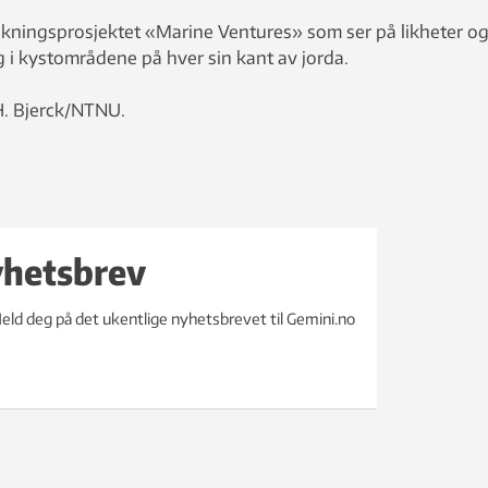
rskningsprosjektet «Marine Ventures» som ser på likheter o
ing i kystområdene på hver sin kant av jorda.
H. Bjerck/NTNU.
yhetsbrev
eld deg på det ukentlige nyhetsbrevet til Gemini.no