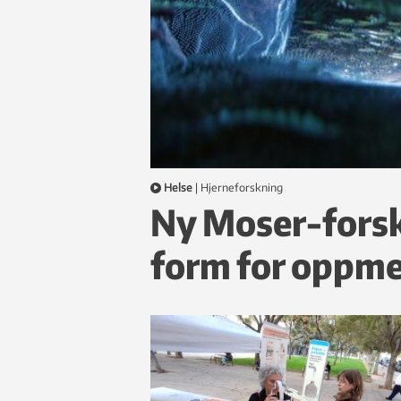
Helse
|
hjerneforskning
Ny Moser-forsk
form for oppm