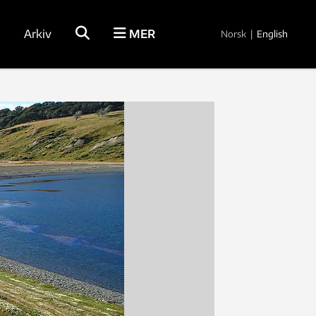
Arkiv
MER
Norsk
|
English