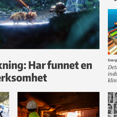
Energi
ning: Har funnet en
Det
ind
erksomhet
kli