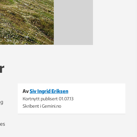
r
Av
Siv Ingrid Eriksen
Kortnytt publisert
01.07.13
og
Skribent i Gemini.no
ves