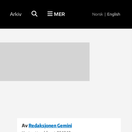
Arkiv
MER
Norsk
|
English
Av
Redaksjonen Gemini