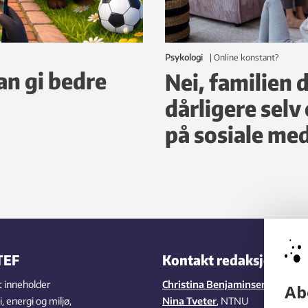
Psykologi
|
online konstant?
an gi bedre
Nei, familien d
dårligere selv
på sosiale med
TEF
Kontakt redaksjonen
 inneholder
Christina Benjaminsen
,
SINTEF
Ab
 energi og miljø,
Nina Tveter
, NTNU