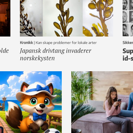
Kronikk
|
Kan skape problemer for lokale arter
Sikke
olde
Japansk drivtang invaderer
Sup
norskekysten
id-