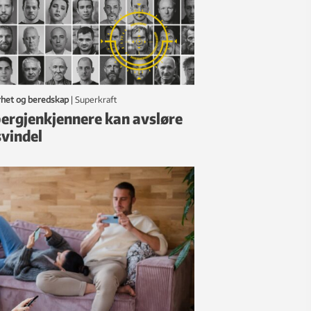
rhet og beredskap
|
Superkraft
ergjenkjennere kan avsløre
svindel