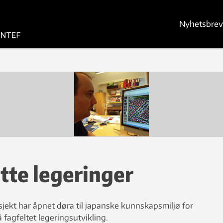
Nyhetsbrev
ette legeringer
jekt har åpnet døra til japanske kunnskapsmiljø for
agfeltet legeringsutvikling.