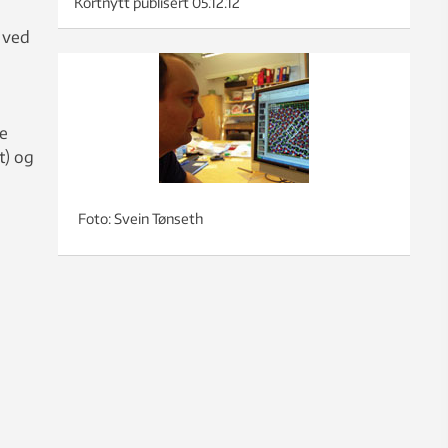
Kortnytt publisert
05.12.12
 ved
ne
t) og
Foto: Svein Tønseth