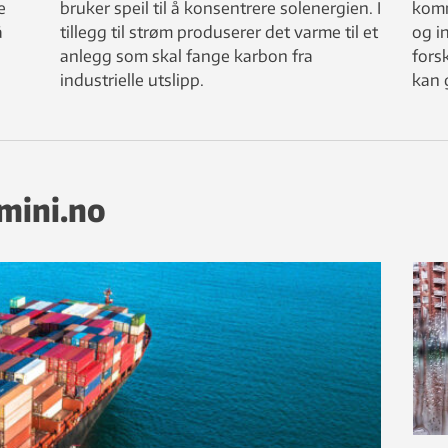
e
bruker speil til å konsentrere solenergien. I
komm
å
tillegg til strøm produserer det varme til et
og i
g
anlegg som skal fange karbon fra
fors
industrielle utslipp.
kan 
emini.no