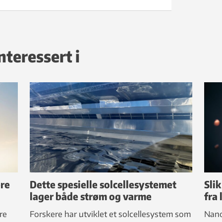
nteressert i
ere
Dette spesielle solcellesystemet
Sli
lager både strøm og varme
fra 
re
Forskere har utviklet et solcellesystem som
Nano