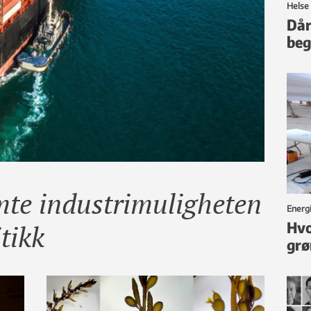
Helse
Dår
beg
mte industrimuligheten
Energi
tikk
Hvo
grø