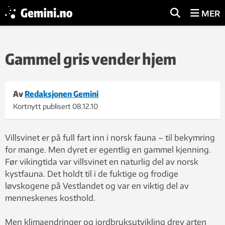
MER
Gammel gris vender hjem
Av
Redaksjonen Gemini
Kortnytt publisert
08.12.10
Villsvinet er på full fart inn i norsk fauna – til bekymring
for mange. Men dyret er egentlig en gammel kjenning.
Før vikingtida var villsvinet en naturlig del av norsk
kystfauna. Det holdt til i de fuktige og frodige
løvskogene på Vestlandet og var en viktig del av
menneskenes kosthold.
Men klimaendringer og jordbruksutvikling drev arten