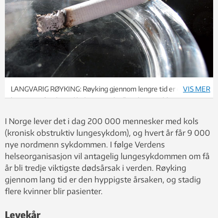
LANGVARIG RØYKING: Røyking gjennom lengre tid er den
VIS MER
hyppigste årsaken til kols, og stadig flere kvinner blir pasienter.
Foto: Geir Tyrmi, SINTEF Helse
I Norge lever det i dag 200 000 mennesker med kols
(kronisk obstruktiv lungesykdom), og hvert år får 9 000
nye nordmenn sykdommen. I følge Verdens
helseorganisasjon vil antagelig lungesykdommen om få
år bli tredje viktigste dødsårsak i verden. Røyking
gjennom lang tid er den hyppigste årsaken, og stadig
flere kvinner blir pasienter.
Levekår