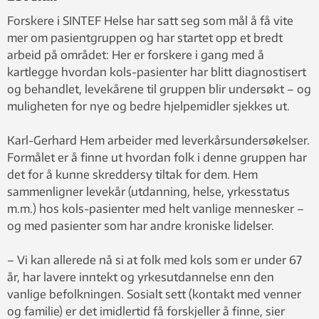
Forskere i SINTEF Helse har satt seg som mål å få vite
mer om pasientgruppen og har startet opp et bredt
arbeid på området: Her er forskere i gang med å
kartlegge hvordan kols-pasienter har blitt diagnostisert
og behandlet, levekårene til gruppen blir undersøkt – og
muligheten for nye og bedre hjelpemidler sjekkes ut.
Karl-Gerhard Hem arbeider med leverkårsundersøkelser.
Formålet er å finne ut hvordan folk i denne gruppen har
det for å kunne skreddersy tiltak for dem. Hem
sammenligner levekår (utdanning, helse, yrkesstatus
m.m.) hos kols-pasienter med helt vanlige mennesker –
og med pasienter som har andre kroniske lidelser.
– Vi kan allerede nå si at folk med kols som er under 67
år, har lavere inntekt og yrkesutdannelse enn den
vanlige befolkningen. Sosialt sett (kontakt med venner
og familie) er det imidlertid få forskjeller å finne, sier