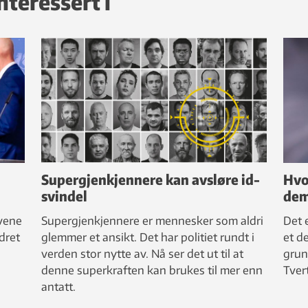
nteressert i
Supergjenkjennere kan avsløre id-
Hvo
svindel
dem
ivene
Supergjenkjennere er mennesker som aldri
Det 
dret
glemmer et ansikt. Det har politiet rundt i
et d
verden stor nytte av. Nå ser det ut til at
grun
denne superkraften kan brukes til mer enn
Tver
antatt.