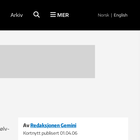
Arkiv
MER
Norsk
|
English
Av
Redaksjonen Gemini
ølv-
Kortnytt publisert
01.04.06