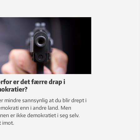
rfor er det færre drap i
okratier?
er mindre sannsynlig at du blir drept i
emokrati enn i andre land. Men
nen er ikke demokratiet i seg selv.
t imot.